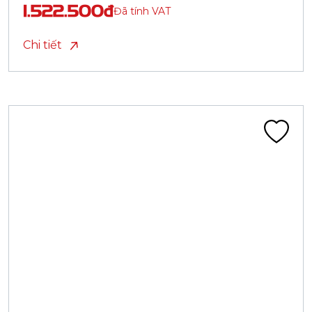
1.522.500đ
Đã tính VAT
Chi tiết