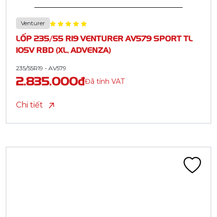
Venturer
LỐP 235/55 R19 VENTURER AV579 SPORT TL
105V RBD (XL, ADVENZA)
235/55R19 - AV579
2.835.000đ
Đã tính VAT
Chi tiết