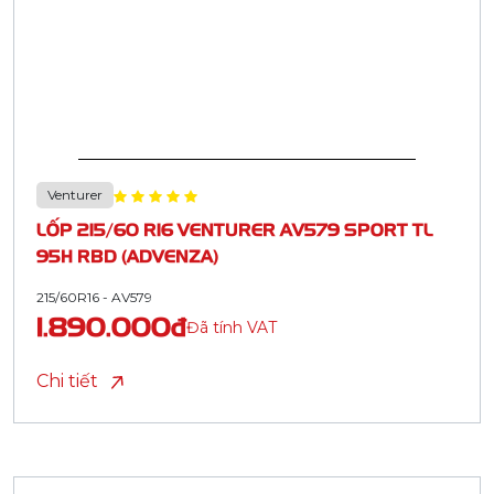
Venturer
LỐP 215/60 R16 VENTURER AV579 SPORT TL
95H RBD (ADVENZA)
215/60R16 - AV579
1.890.000đ
Đã tính VAT
Chi tiết