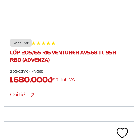
Venturer
LỐP 205/65 R16 VENTURER AV568 TL 95H
RBD (ADVENZA)
205/65R16 - AV568
1.680.000đ
Đã tính VAT
Chi tiết