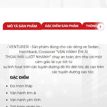
MÔ TẢ SẢN PHẨM
ĐẶC ĐIỂM SẢN PHẨM
THÔNG SỐ KỸ
• VENTURER - Sản phẩm dùng cho các dòng xe Sedan ,
Hatchback, Crossover “VẬN HÀNH ÊM ÁI
THOẢI MÁI LƯỚT NHANH” chạy an toàn, êm nhẹ với một
cám giác lái cực tốt từ
sự linh hoạt trên các tuyến đường đô thị đến tốc độ cao trên
các tuyến đường cao tốc.
ĐẶC ĐIỂM
Độ mòn thấp
Vận hành êm ái
Vận hành yên tĩnh
Tiết kiệm nhiên liệu