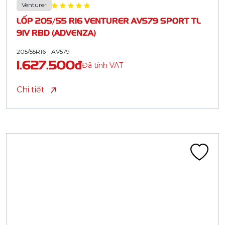
Venturer
LỐP 205/55 R16 VENTURER AV579 SPORT TL
91V RBD (ADVENZA)
205/55R16 - AV579
1.627.500đ
Đã tính VAT
Chi tiết