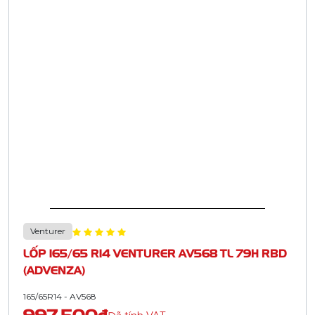
Venturer
LỐP 165/65 R14 VENTURER AV568 TL 79H RBD
(ADVENZA)
165/65R14 - AV568