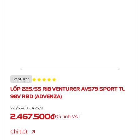
Venturer
LỐP 225/55 R18 VENTURER AV579 SPORT TL
98V RBD (ADVENZA)
225/55R18 - AV579
2.467.500đ
Đã tính VAT
Chi tiết