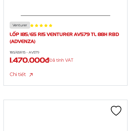
Venturer
LỐP 185/65 R15 VENTURER AV579 TL 88H RBD
(ADVENZA)
185/65R15 - AV579
1.470.000đ
Đã tính VAT
Chi tiết