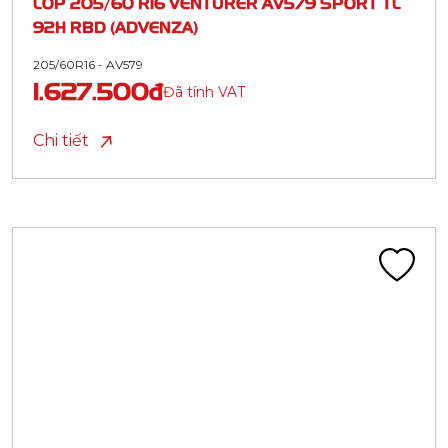
LỐP 205/60 R16 VENTURER AV579 SPORT TL
92H RBD (ADVENZA)
205/60R16 - AV579
1.627.500đ
Đã tính VAT
Chi tiết