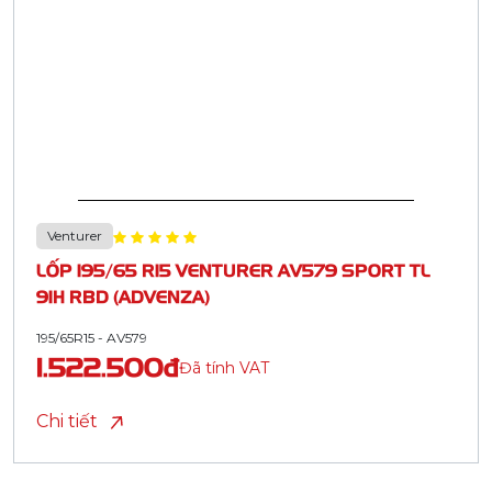
Venturer
LỐP 195/65 R15 VENTURER AV579 SPORT TL
91H RBD (ADVENZA)
195/65R15 - AV579
1.522.500đ
Đã tính VAT
Chi tiết