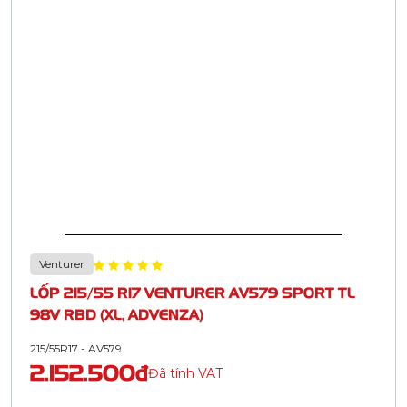
Venturer
LỐP 215/55 R17 VENTURER AV579 SPORT TL
98V RBD (XL, ADVENZA)
215/55R17 - AV579
2.152.500đ
Đã tính VAT