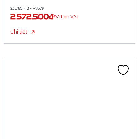
235/60R18 - AV579
2.572.500đ
Đã tính VAT
Chi tiết