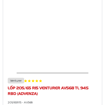
Venturer
LỐP 205/65 R15 VENTURER AV568 TL 94S
RBD (ADVENZA)
205/65R15 - AV568