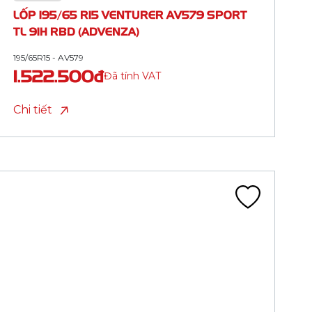
TL 105V RBD (XL, ADVENZA)
235/55R19 - AV579
2.835.000đ
Đã tính VAT
Chi tiết