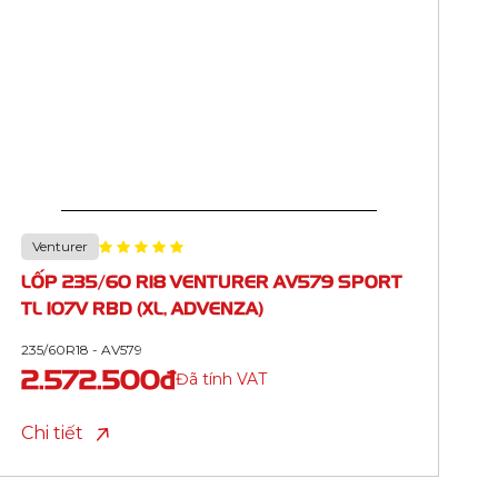
Venturer
LỐP 195/65 R15 VENTURER AV579 SPORT
TL 91H RBD (ADVENZA)
195/65R15 - AV579
1.522.500đ
Đã tính VAT
Chi tiết