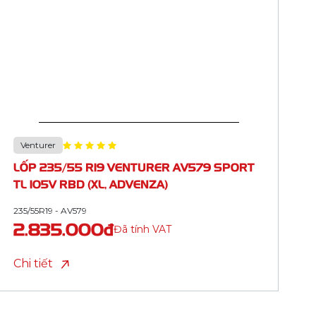
Venturer
LỐP 165/65 R14 VENTURER AV568 TL 79H
RBD (ADVENZA)
165/65R14 - AV568
997.500đ
Đã tính VAT
Chi tiết