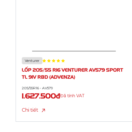
Venturer
LỐP 215/55 R17 VENTURER AV579 SPORT
TL 98V RBD (XL, ADVENZA)
215/55R17 - AV579
2.152.500đ
Đã tính VAT
Chi tiết