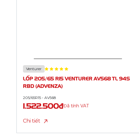
Venturer
LỐP 205/60 R16 VENTURER AV579 SPORT
TL 92H RBD (ADVENZA)
205/60R16 - AV579
1.627.500đ
Đã tính VAT
Chi tiết