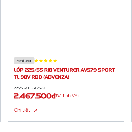
Venturer
LỐP 185/65 R15 VENTURER AV579 TL 88H
RBD (ADVENZA)
185/65R15 - AV579
1.470.000đ
Đã tính VAT
Chi tiết