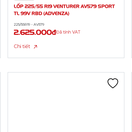
TL 98V RBD (ADVENZA)
225/55R18 - AV579
2.467.500đ
Đã tính VAT
Chi tiết