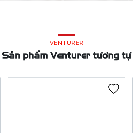
LỐP 205/65 R16 VENTURER AV568 TL 95H
RBD (ADVENZA)
205/65R16 - AV568
1.680.000đ
Đã tính VAT
Chi tiết