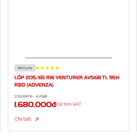
Venturer
LỐP 225/55 R19 VENTURER AV579 SPORT
TL 99V RBD (ADVENZA)
225/55R19 - AV579
2.625.000đ
Đã tính VAT
Chi tiết