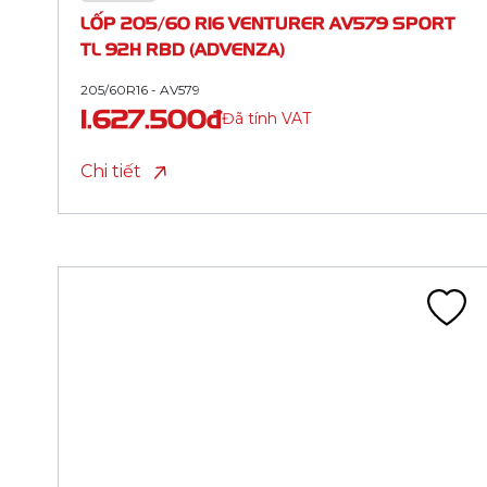
TL 91V RBD (ADVENZA)
205/55R16 - AV579
1.627.500đ
Đã tính VAT
Chi tiết