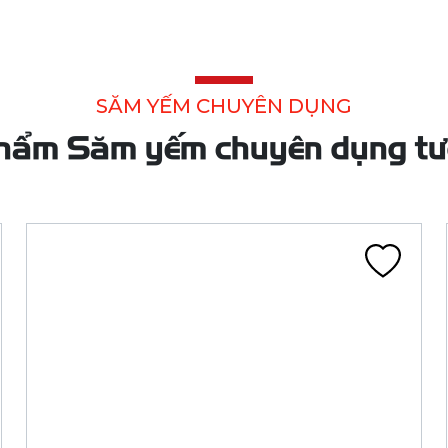
SĂM 9.00 R20 TR175A HM (BB VÀNG)
SĂM 9.00 R20 TR175A HM (BB VÀNG)
Liên hệ
Đã tính VAT
Chi tiết