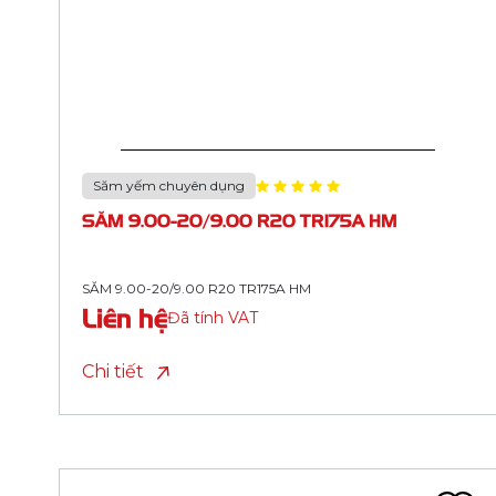
Săm yếm chuyên dụng
SĂM 11.00-20/11.00 R20 TR78A HM
SĂM 11.00-20/11.00 R20 TR78A HM
Liên hệ
Đã tính VAT
Chi tiết