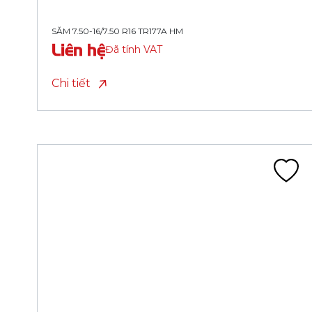
SĂM 9.00-20/9.00 R20 TR175A HM
Liên hệ
Đã tính VAT
Chi tiết