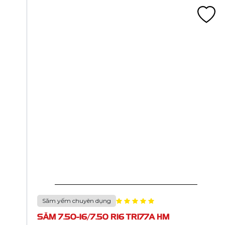
Săm yếm chuyên dụng
SĂM 9.00-20/9.00 R20 TR175A HM