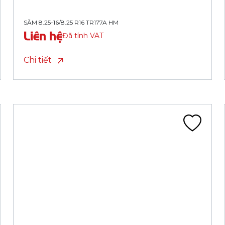
SĂM 8.25-16/8.25 R16 TR175A HM
Liên hệ
Đã tính VAT
Chi tiết