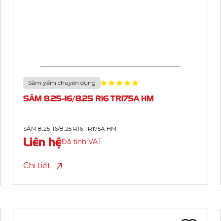
Săm yếm chuyên dụng
SĂM 12.00-20/12.00 R20 TR78A HM
SĂM 12.00-20/12.00 R20 TR78A HM
Liên hệ
Đã tính VAT
Chi tiết