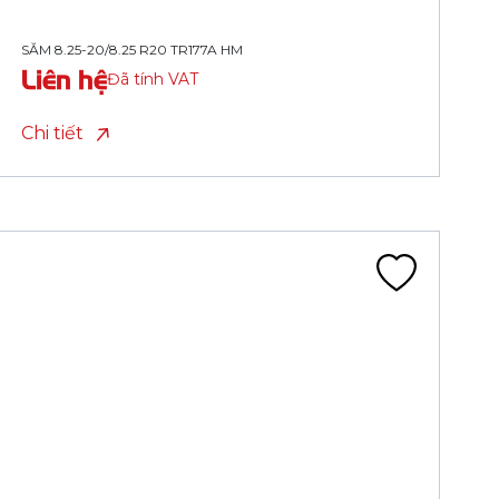
SĂM 10.00-20/10.00 R20 TR78A HM
Liên hệ
Đã tính VAT
Chi tiết