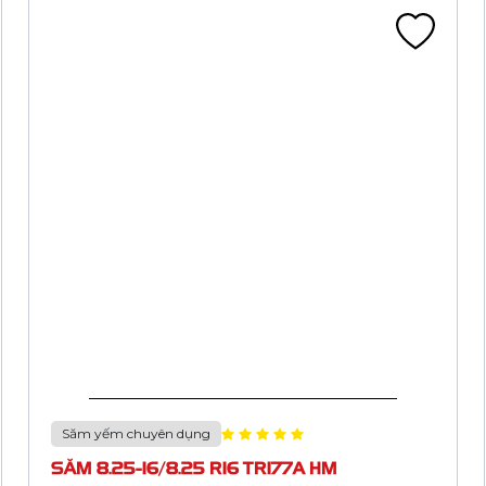
Săm yếm chuyên dụng
SĂM 8.25-16/8.25 R16 TR175A HM