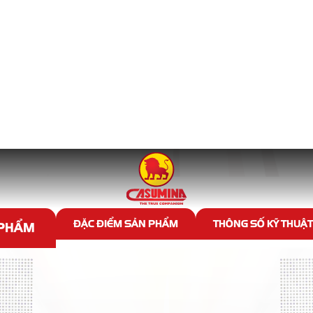
SĂM YẾM CHUYÊN DỤNG
hẩm Săm yếm chuyên dụng tư