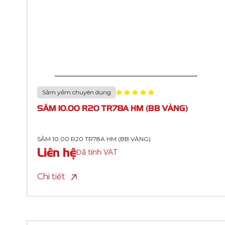
Săm yếm chuyên dụng
SĂM 7.50-16/7.50 R16 TR177A HM
SĂM 7.50-16/7.50 R16 TR177A HM
Liên hệ
Đã tính VAT
Chi tiết