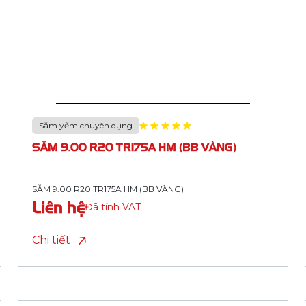
Săm yếm chuyên dụng
SĂM 8.25-16/8.25 R16 TR177A HM
SĂM 8.25-16/8.25 R16 TR177A HM
Liên hệ
Đã tính VAT
Chi tiết