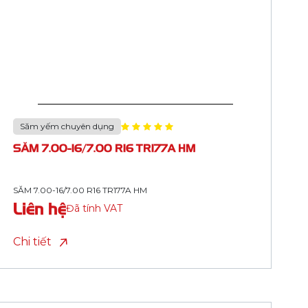
Săm yếm chuyên dụng
SĂM 8.25-20/8.25 R20 TR177A HM
SĂM 8.25-20/8.25 R20 TR177A HM
Liên hệ
Đã tính VAT
Chi tiết