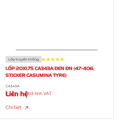
Lốp truyền thống
LỐP 28X1.5/8X1.1/2 CA305A ĐEN HM (44-
635, 700STD)
CA305A
Liên hệ
Đã tính VAT
Chi tiết