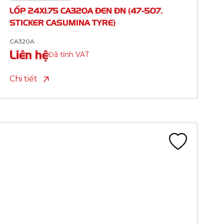
STICKER CASUMINA TYRE)
CA343A
Liên hệ
Đã tính VAT
Chi tiết