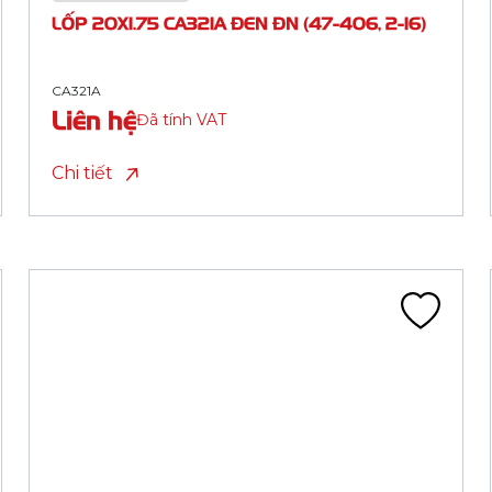
CA341A
Liên hệ
Đã tính VAT
Chi tiết