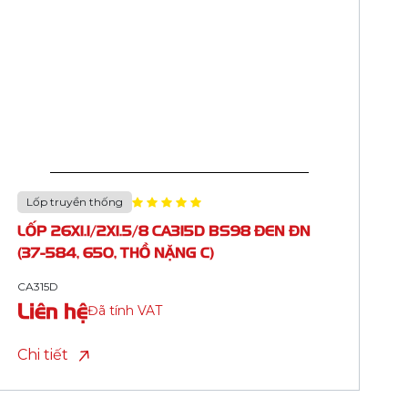
Lốp truyền thống
LỐP 24X1.75 CA320A ĐEN ĐN (47-507,
STICKER CASUMINA TYRE)
CA320A
Liên hệ
Đã tính VAT
Chi tiết