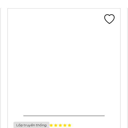
Lốp truyền thống
LỐP 16X2.125 CA341A ĐEN ĐN (57-305)