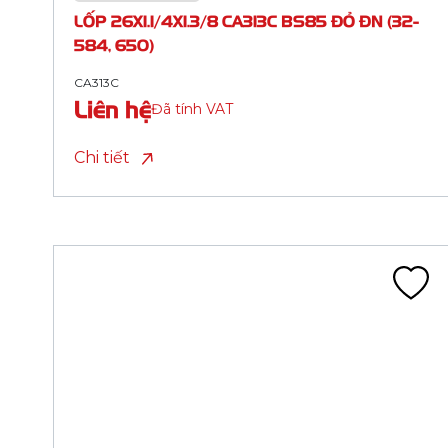
CA341A
Liên hệ
Đã tính VAT
Chi tiết