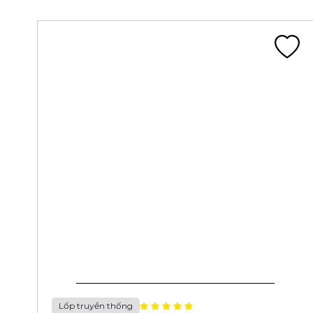
Lốp truyền thống
LỐP 14X2.125 CA341A ĐEN ĐN (57-254)