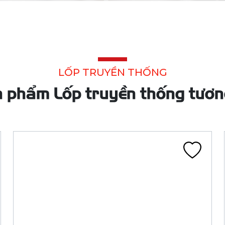
LỐP 26X1.1/2X1.5/8 CA315D BS98 ĐEN ĐN
(37-584, 650, THỒ NHẸ)
CA315D
Liên hệ
Đã tính VAT
Chi tiết