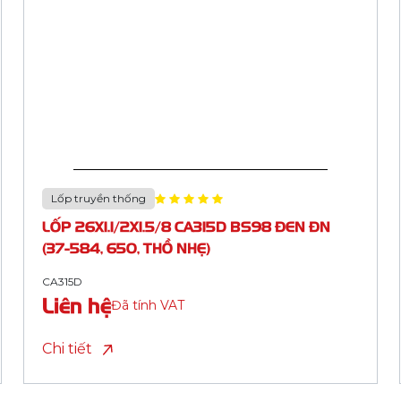
Lốp truyền thống
LỐP 20X1.75 CA321A ĐEN ĐN (47-406, 2-16)
CA321A
Liên hệ
Đã tính VAT
Chi tiết