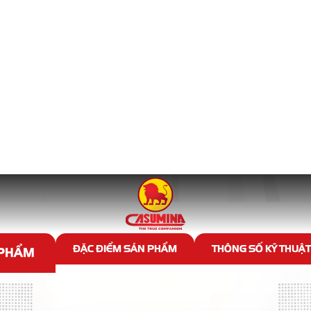
LỐP TRUYỀN THỐNG
 phẩm Lốp truyền thống tươn