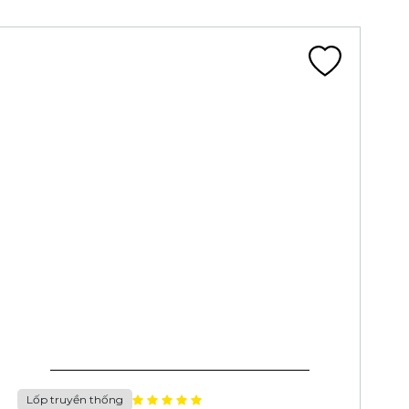
Lốp truyền thống
LỐP 20X1.75 CA343A ĐEN ĐN (47-406,