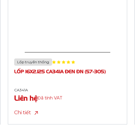
Lốp truyền thống
LỐP 26X1.3/8 CA337K BS85 ĐEN ĐN (37-
590, 660, 2 CHỈ XANH DƯƠNG)
CA337K
Liên hệ
Đã tính VAT
Chi tiết