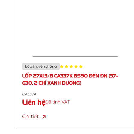
Lốp truyền thống
LỐP 26X1.1/4X1.3/8 CA313C BS85 ĐỎ ĐN (32-
584, 650)
CA313C
Liên hệ
Đã tính VAT
Chi tiết