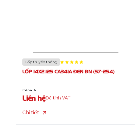
Lốp truyền thống
LỐP 26X1.3/8 CA337K BS85 ĐEN ĐN (37-
590, 660, 2 CHỈ ĐỎ)
CA337K
Liên hệ
Đã tính VAT
Chi tiết