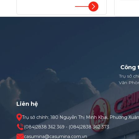
Công 
Trụ sở c
Văn Phòn
Liên hệ
Trụ sở chính: 180 Nguyễn Thị Minh Khai, Phường Xuâ
(084)2838 362 369 - (084)2838 362 373
casumina@casumina.com.vn