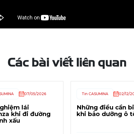
Các bài viết liên quan
ASUMINA
07/05/2026
Tin CASUMINA
02/12/2
nghiệm lái
Những điều cần bi
za khi đi đường
khi bảo dưỡng ô t
ình xấu