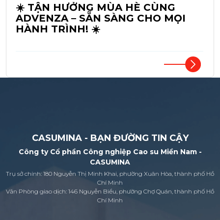
☀️ TẬN HƯỞNG MÙA HÈ CÙNG
ADVENZA – SẴN SÀNG CHO MỌI
HÀNH TRÌNH! ☀️
CASUMINA - BẠN ĐƯỜNG TIN CẬY
Công ty Cổ phần Công nghiệp Cao su Miền Nam -
CASUMINA
Trụ sở chính: 180 Nguyễn Thị Minh Khai, phường Xuân Hòa, thành phố Hồ
Chí Minh
Văn Phòng giao dịch: 146 Nguyễn Biểu, phường Chợ Quán, thành phố Hồ
Chí Minh